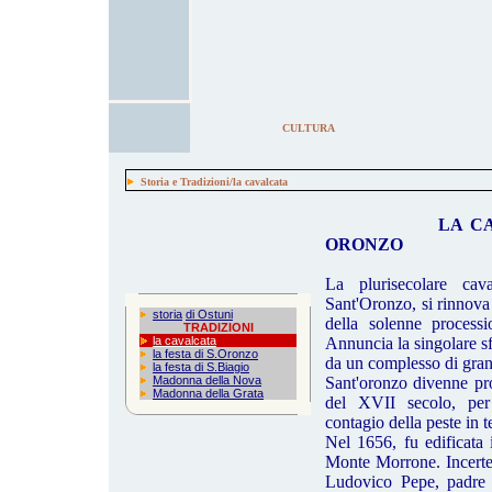
CULTURA
Storia e Tradizioni/la cavalcata
LA CAV
ORONZO
La plurisecolare cav
Sant'Oronzo, si rinnova
storia
di Ostuni
della solenne process
TRADIZIONI
la cavalcata
Annuncia la singolare s
la festa di S.Oronzo
da un complesso di gran
la festa di S.Biagio
Madonna della Nova
Sant'oronzo divenne pro
Madonna della Grata
del XVII secolo, per 
contagio della peste in t
Nel 1656, fu edificata 
Monte Morrone. Incerte 
Ludovico Pepe, padre 