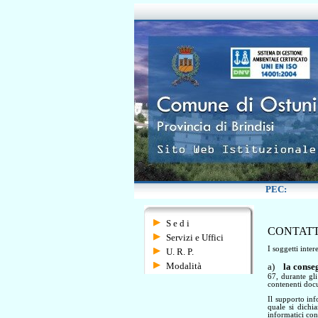
S e d i
CONTATT
Servizi e Uffici
I soggetti inte
U. R. P.
Modalità
a)
la conse
67, durante gli
contenenti docu
Il supporto inf
quale si dichi
informatici con