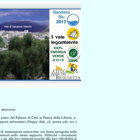
 attraverso:
 piano del Palazzo di Città in Piazza della Libertà, n.
upporti informatici (floppy disk, cd, penna usb, ecc.)
di trasmissione sottoscritta con firma autografa nella
ntenuti nello stesso supporto. Affinché i documenti
sia alla loro integrità nonché alla loro riferibilità al