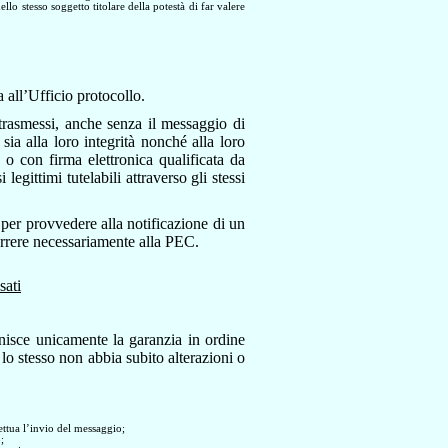
llo stesso soggetto titolare della potestà di far valere
a all’Ufficio protocollo.
 trasmessi, anche senza il messaggio di
sia alla loro integrità nonché alla loro
le o con firma elettronica qualificata da
i legittimi tutelabili attraverso gli stessi
. per provvedere alla notificazione di un
icorrere necessariamente alla PEC.
sati
nisce unicamente la garanzia in ordine
 lo stesso non abbia subito alterazioni o
ffettua l’invio del messaggio;
;