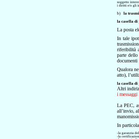
soggetto interes
i diritti e/o gli
b)
la trasmi
la casella di
La posta el
In tale ipo
trasmission
riferibilit
parte dello 
documenti i
Qualora nec
atto), l’ut
la casella di
Altri indiri
i messaggi 
La PEC, as
all’invio, 
manomission
In particola
-la garanzia del
-la certificazi