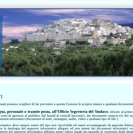
I
ressati possono scegliere di far pervenire a questo Comune le proprie istanze e qualsiasi documento
gna, personale o tramite posta, all’Ufficio Segreteria del Sindaco
, ubicato al primo
 orari di apertura al pubblico dal lunedì al venerdì lavorativi, dei documenti cartacei e/o dei s
menti informatici (documenti di testo, immagini, audio, video e qualsiasi tipo di file ).
ormatico deve sempre essere del tipo non riscrivibile ed essere accompagnato da apposita lettera 
ara la tipologia del supporto informatico allegato ed una sintesi dei documenti informatici co
tenuti nel supporto informatico abbiano pieno valore legale sia riguardo al contenuto degli stessi e 