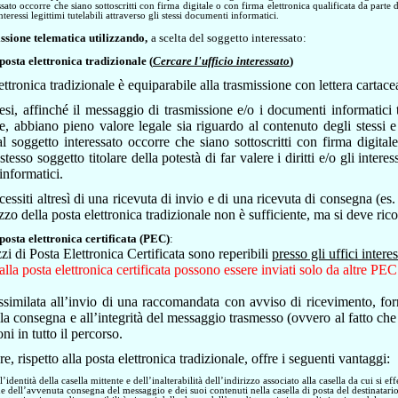
sato occorre che siano sottoscritti con firma digitale o con firma elettronica qualificata da parte de
 interessi legittimi tutelabili attraverso gli stessi documenti informatici.
ssione telematica utilizzando,
a scelta del soggetto interessato:
 posta elettronica tradizionale (
Cercare l'ufficio interessato
)
ettronica tradizionale è equiparabile alla trasmissione con lettera cartace
tesi, affinché il messaggio di trasmissione e/o i documenti informatici
e, abbiano pieno valore legale sia riguardo al contenuto degli stessi e 
à al soggetto interessato occorre che siano sottoscritti con firma digita
stesso soggetto titolare della potestà di far valere i diritti e/o gli interess
nformatici.
essiti altresì di una ricevuta di invio e di una ricevuta di consegna (es
ilizzo della posta elettronica tradizionale non è sufficiente, ma si deve r
 posta elettronica certificata (PEC)
:
zzi di Posta Elettronica Certificata sono reperibili
presso gli uffici interes
alla posta elettronica certificata possono essere inviati solo da altre PEC
similata all’invio di una raccomandata con avviso di ricevimento, for
alla consegna e all’integrità del messaggio trasmesso (ovvero al fatto che
i in tutto il percorso.
re, rispetto alla posta elettronica tradizionale, offre i seguenti vantaggi:
l’identità della casella mittente e dell’inalterabilità dell’indirizzo associato alla casella da cui si e
one dell’avvenuta consegna del messaggio e dei suoi contenuti nella casella di posta del destinatario