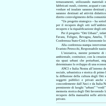
terrazzamenti, utilizzando materiali 
fabbricati rurali, cisterne, acquari e ca
verdure ed insalate saranno destinati
saranno destinati ad attività didattic
diretto coinvolgimento della comunità l
“Un progetto strategico – ha sotto
per il recupero degli orti nell’ambi
recupero e la riqualificazione degli or
Per il progetto “Orti Urbani”, inf
Favara, Foligno, Bevagna, Amelia, Tr
Conferenza Stato-Città e Autonomie lo
Alla conferenza stampa interverra
Evaristo Petrocchi, Responsabile nazio
L’iniziativa, mentre permette di
ambientale, costituisce, con la creazio
sia spazi urbani che periurbani, mig
determinano lo sviluppo di una economi
ANCI e Italia Nostra all’interno d
sociale, urbanistica e storica di primo
la diffusione della cultura degli Orti s
soggetti pubblici e privati anche 
concordemente dall’Anci e da Italia Nost
preminente di luoghi “urbani” “verdi” d
memoria storica degli Orti favorendo la 
recupero della manualità nelle attivi
privato.