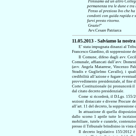
Pensiamo ad un altro Collega
permanenza tra le dune e tra 
Penso al prezioso Ivo che ha 
condotti con guida rapida e 
farvi presto ritorno.
Grazie!
"
Avv.Cesare Patriarca
11.05.2013 - Salviamo la nostra 
E’ stata impugnata dinanzi al Trib
Francesco Giardino, di soppressione del
Il Comune, difeso dagli avv. Cecil
Comunale, affiancati dall’avv. Domenic
(avv. Angela Matarrese, Vincenzo Pal
Stradis e Guglielmo Cavallo), i qual
credibilità all’azione e fugare eventua
provvedimento presidenziale, al fine d
Corte Costituzionale (si pronuncerà il
dal citato decreto presidenziale.
Come si ricorderà, il D.Lgs. 155/2
sezioni distaccate e diverse Procure de
all’art. 11 del decreto, la soppression
In attuazione di quella disposizio
dallo scorso 1 aprile tutte le iscrizi
mobiliare, tutele e curatele, contenzi
presso il Tribunale brindisino in vista 
Il decreto legislativo 155/2012 è