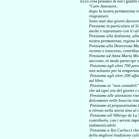
Ecco cosa pensano di noi i graditi o
"
Caro Assessore,
dopo la nostra permanenza in
ringraziare.
Sono stati due giorni davvero 
Pensiamo in particolare al S
anche e soprattutto con il cal
Pensiamo alla dedizione, alla
nostra permanenza, regista i
Pensiamo alla Dottoressa Mari
recente e trascorso, contribu
Pensiamo ad Anna Maria Mori 
successo, in modo partecipe e
Pensiamo agli oltre 700 pres
non soltanto per la temperatu
Pensiamo agli oltre 200 affez
sul libro.
Pensiamo ai “non contabili” i
che ad ogni ora del giorno e 
Pensiamo alle attenzioni rise
dolcemente nelle braccia ris
Pensiamo al preparatissimo P
a ritroso nella storia sino al
Pensiamo all’Albergo de La So
contribuito, con i servizi imp
indimenticabile.
Pensiamo a Teo Carlucci che 
della migliore tradizione cul