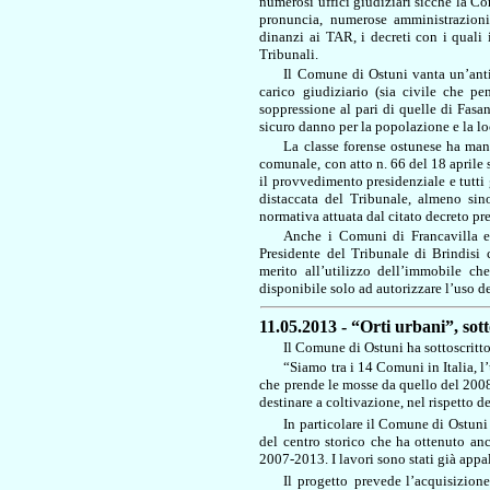
numerosi uffici giudiziari sicché la Co
pronuncia, numerose amministrazioni 
dinanzi ai TAR, i decreti con i quali 
Tribunali.
Il Comune di Ostuni vanta un’anti
carico giudiziario (sia civile che p
soppressione al pari di quelle di Fasa
sicuro danno per la popolazione e la lo
La classe forense ostunese ha mani
comunale, con atto n. 66 del 18 aprile 
il provvedimento presidenziale e tutti 
distaccata del Tribunale, almeno sin
normativa attuata dal citato decreto pr
Anche i Comuni di Francavilla e
Presidente del Tribunale di Brindisi 
merito all’utilizzo dell’immobile ch
disponibile solo ad autorizzare l’uso de
11.05.2013 - “Orti urbani”, sott
Il Comune di Ostuni ha sottoscritt
“Siamo tra i 14 Comuni in Italia, l’
che prende le mosse da quello del 2008 
destinare a coltivazione, nel rispetto d
In particolare il Comune di Ostuni
del centro storico che ha ottenuto a
2007-2013. I lavori sono stati già appa
Il progetto
prevede
l’acquisizione