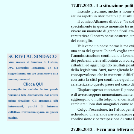
17.07.2013 - La situazione polit
Intendo precisare, anche a nome d
alcuni aspetti in riferimento a plausibi
Il comico Albanese direbbe: “le soli
specialmente in questo momento tra asp
vivere un momento di grande fibrillaz
caratterizza il nostro paese costretto, 
del consiglio.
Volevamo un paese normale ma evid
una cosa del genere. Io però voglio tranq
l’amministrazione continuano a lavorar
SCRIVI AL SINDACO
dei problemi viene affrontata con cora
Vuoi inviare al Sindaco di Ostuni,
cittadini ed aggiungendo risultati posit
Avv. Domenico Tanzarella, un tuo
della legislatura. Anzi, raccogliendo le
suggerimento, un tuo commento o una
consapevolezza che in momenti difficil
con tutta la città per continuare quel 
tua impressione?
Clicca QUI
caratterizzato questo paese nel corso di
Dispiace spesso constatare il pressa
e compila in modulo, le tue parole
o di avere, seppure momentaneamente, q
verranno lette direttamente dal nostro
aggiungono o nulla tolgono al curriculu
primo cittadino. Gli argomenti più
cambiare i loro dati anagrafici come se 
interessanti, purché di interesse
Colgo l’occasione, tra l’altro, per
collettivo, troveranno spazio su questa
richiedono una grande partecipazione p
pagina.
condivisione e partecipazione di tutta 
27.06.2013 - Ecco una lettera sc