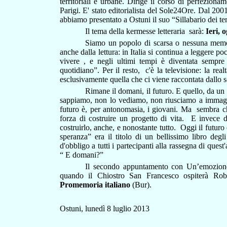
territoriali e urbane. Dirige il corso di perfezio
Parigi. E' stato editorialista del Sole24Ore. Dal 2
abbiamo presentato a Ostuni il suo “Sillabario dei tem
Il tema della kermesse letteraria
sarà:
Ieri, 
Siamo un popolo di scarsa o nessuna memori
anche dalla lettura: in Italia si continua a leggere po
vivere , e negli ultimi tempi è diventata sempr
quotidiano”. Per il resto,
c'è la televisione: la re
esclusivamente quella che ci viene raccontata dallo 
Rimane il domani, il futuro. E quello, da un 
sappiamo, non lo vediamo, non riusciamo a immagina
futuro è, per antonomasia, i giovani. Ma
sembra che
forza di costruire un progetto di vita.
E invece do
costruirlo, anche, e nonostante tutto.
Oggi il futuro 
speranza” era il titolo di un bellissimo libro degl
d'obbligo a tutti i partecipanti alla rassegna di quest
“ E domani?”
Il secondo appuntamento con Un’emozione
quando il Chiostro San Francesco ospiterà
Rob
Promemoria italiano
(Bur).
Ostuni, lunedì 8 luglio 2013