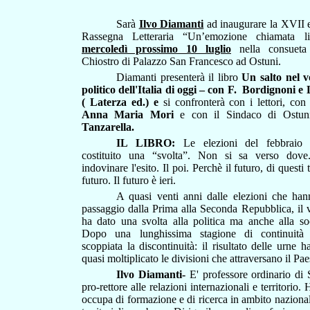
Sarà
Ilvo Diamanti
ad inaugurare la XVII e
Rassegna Letteraria “Un’emozione chiamata l
mercoledì prossimo 10 luglio
nella consueta
Chiostro di Palazzo San Francesco ad Ostuni.
Diamanti presenterà il libro
Un salto nel v
politico dell'Italia di oggi – con F.
Bordignoni e L
( Laterza ed.) e
si confronterà con i lettori, con 
Anna Maria Mori
e con il Sindaco di Ostun
Tanzarella.
IL LIBRO:
Le elezioni del febbrai
costituito una “svolta”. Non si sa verso dove. 
indovinare l'esito. Il poi. Perchè il futuro, di questi
futuro. Il futuro è ieri.
A quasi venti anni dalle elezioni che han
passaggio dalla Prima alla Seconda Repubblica, il 
ha dato una svolta alla politica ma anche alla soci
Dopo una lunghissima stagione di continuità e
scoppiata la discontinuità: il risultato delle urne h
quasi moltiplicato le divisioni che attraversano il Pae
Ilvo Diamanti-
E' professore ordinario di 
pro-rettore alle relazioni internazionali e territorio.
occupa di formazione e di ricerca in ambito nazionale