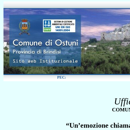
Uff
COMUN
“Un’emozione chiamat