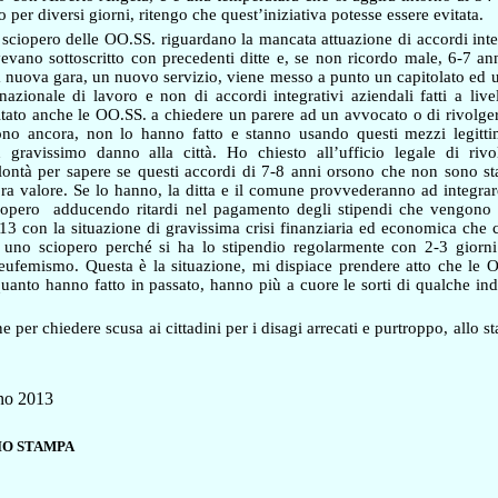
o per diversi giorni, ritengo che quest’iniziativa potesse essere evitata.
 sciopero delle OO.SS. riguardano la mancata attuazione di accordi integ
evano sottoscritto con precedenti ditte e, se non ricordo male, 6-7 an
nuova gara, un nuovo servizio, viene messo a punto un capitolato ed un
 nazionale di lavoro e non di accordi integrativi aziendali fatti a live
tato anche le OO.SS. a chiedere un parere ad un avvocato o di rivolger
ono ancora, non lo hanno fatto e stanno usando questi mezzi legitti
ravissimo danno alla città. Ho chiesto all’ufficio legale di rivol
lontà per sapere se questi accordi di 7-8 anni orsono che non sono st
ra valore. Se lo hanno, la ditta e il comune provvederanno ad integrar
ciopero
adducendo ritardi nel pagamento degli stipendi che vengono
013 con la situazione di gravissima crisi finanziaria ed economica che 
 uno sciopero perché si ha lo stipendio regolarmente con 2-3 giorni
eufemismo. Questa è la situazione, mi dispiace prendere atto che le O
quanto hanno fatto in passato, hanno più a cuore le sorti di qualche ind
 per chiedere scusa ai cittadini per i disagi arrecati e purtroppo, allo s
gno 2013
ICIO STAMPA