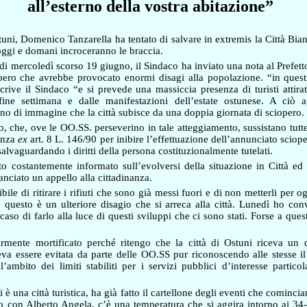
all’esterno della vostra abitazione”
tuni, Domenico Tanzarella ha tentato di salvare in extremis la Città Bia
oggi e domani incroceranno le braccia.
i mercoledì scorso 19 giugno, il Sindaco ha inviato una nota al Prefett
pero che avrebbe provocato enormi disagi alla popolazione.
“in quest
rive il Sindaco “e si prevede una massiccia presenza di turisti attirati
 fine settimana e dalle manifestazioni dell’estate ostunese. A ciò
o di immagine che la città subisce da una doppia giornata di sciopero.
o, che, ove le OO.SS. perseverino in tale atteggiamento, sussistano tutt
nanza
ex
art. 8 L. 146/90 per inibire l’effettuazione dell’annunciato scioper
salvaguardando i diritti della persona costituzionalmente tutelati.
to costantemente informato sull’evolversi della situazione in Città ed
anciato un appello alla cittadinanza.
bile di ritirare i rifiuti che sono già messi fuori e di non metterli per
 questo è un ulteriore disagio che si arreca alla città. Lunedì ho co
caso di farlo alla luce di questi sviluppi che ci sono stati. Forse a qu
armente mortificato perché ritengo che la città di Ostuni riceva un 
eva essere evitata da parte delle OO.SS pur riconoscendo alle stesse il
ll’ambito dei limiti stabiliti per i servizi pubblici d’interesse partic
i è una città turistica, ha già fatto il cartellone degli eventi che cominc
con Alberto Angela, c’è una temperatura che si aggira intorno ai 34-3