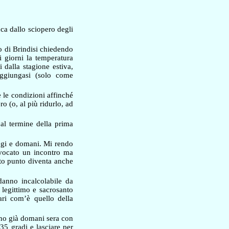
nca dallo sciopero degli
o di Brindisi chiedendo
i giorni la temperatura
 dalla stagione estiva,
 aggiungasi (solo come
e le condizioni affinché
o (o, al più ridurlo, ad
 al termine della prima
 oggi e domani. Mi rendo
nvocato un incontro ma
esto punto diventa anche
danno incalcolabile da
 legittimo e sacrosanto
olari com’è quello della
iano già domani sera con
5 gradi e lasciare per