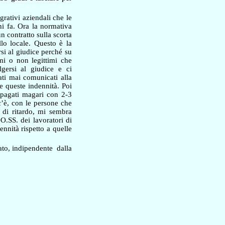
rativi aziendali che le
ni fa. Ora la normativa
 contratto sulla scorta
llo locale. Questo è la
si al giudice perché su
mi o non legittimi che
gersi al giudice e ci
ati mai comunicati alla
e queste indennità. Poi
 pagati magari con 2-3
c’è, con le persone che
 di ritardo, mi sembra
O.SS. dei lavoratori di
ennità rispetto a quelle
tato, indipendente
dalla