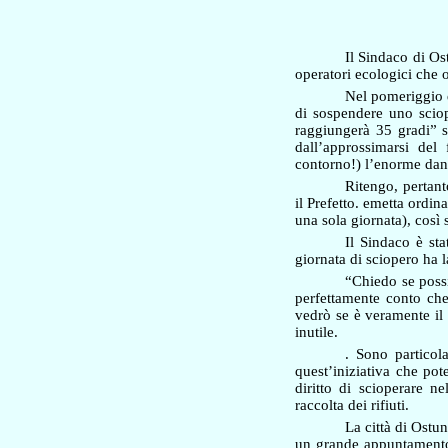
Il Sindaco di Os
operatori ecologici che 
Nel pomeriggio d
di sospendere uno scio
raggiungerà 35 gradi” sc
dall’approssimarsi del
contorno!) l’enorme dann
Ritengo, pertant
il Prefetto. emetta ordi
una sola giornata), così 
Il Sindaco è sta
giornata di sciopero ha l
“
Chiedo se possi
perfettamente conto che
vedrò se è veramente il 
inutile.
. Sono particol
quest’iniziativa che pot
diritto di scioperare ne
raccolta dei rifiuti.
La città di Ostun
un grande appuntamento 