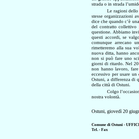
strada o in strada l’umid
Le ragioni dello
stesse organizzazioni av
dice che quando c’è una 
del contratto collettivo
questione. Abbiamo invi
questi accordi, se valg
comunque arrecano un g
rimetteremo alla sua vo
nuova ditta, hanno anco
non si può fare uno s
giorni di ritardo. Nel 2
non hanno lavoro, fare
eccessivo per usare un 
Ostuni, a differenza di 
della città di Ostuni.
Colgo l’occasione
nostra volontà.
Ostuni, giovedì 20 giu
Comune di Ostuni - UFF
Tel. - Fax