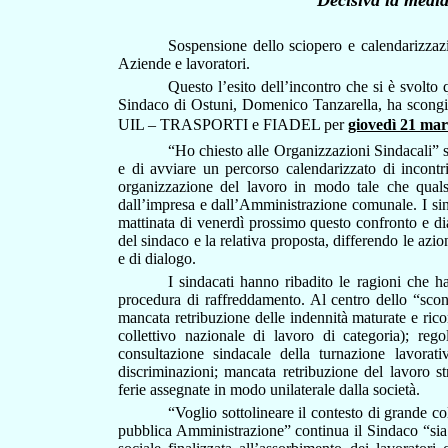
Decisiva la media
Sospensione dello sciopero e calendarizzazion
Aziende e lavoratori.
Questo l’esito dell’incontro che si è svolt
Sindaco di Ostuni, Domenico Tanzarella, ha scongi
UIL – TRASPORTI e FIADEL per
giovedì 21 ma
“Ho chiesto alle Organizzazioni Sindacali” 
e di avviare un percorso calendarizzato di incontri 
organizzazione del lavoro in modo tale che qualsia
dall’impresa e dall’Amministrazione comunale. I sind
mattinata di venerdì prossimo questo confronto e di
del sindaco e la relativa proposta, differendo le azi
e di dialogo.
I sindacati hanno ribadito le ragioni che ha
procedura di raffreddamento. Al centro dello “scon
mancata retribuzione delle indennità maturate e ricon
collettivo nazionale di lavoro di categoria); reg
consultazione sindacale della turnazione lavorat
discriminazioni; mancata retribuzione del lavoro st
ferie assegnate in modo unilaterale dalla società.
“Voglio sottolineare il contesto di grande co
pubblica Amministrazione” continua il Sindaco “sia 