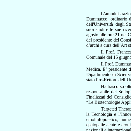
L’amministrazio
Dammacco
, ordinario 
dell'Università degli St
suoi studi e le sue ric
agosto alle ore 21 nel 
del presidente del Cons
d’archi a cura dell’Art s
Il Prof. Franc
Comunale del 15 giugno.
Il Prof. Dammacc
Medica. E’ presidente d
Dipartimento di Scien
stato Pro-Rettore dell’Un
Ha trascorso olt
responsabile dei Sottop
Finalizzati del Consigl
“Le Biotecnologie Applic
Targeted Therap
la Tecnologia e l’Innov
emolinfopoietico, numer
epatopatie acute e croni
nazionali e internazion