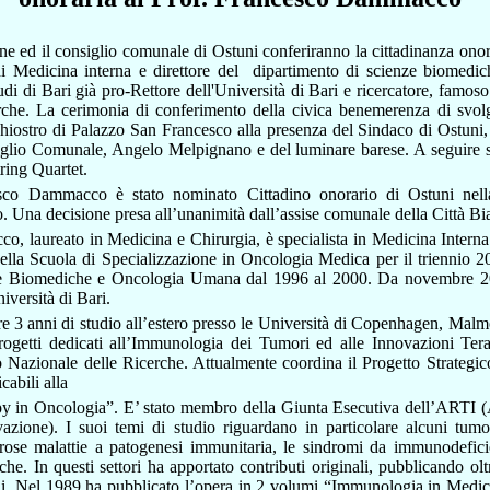
ne ed il consiglio comunale di Ostuni conferiranno
la c
ittadinanza onor
di Medicina interna e direttore del dipartimento di scienze biomed
udi di Bari già pro-Rettore dell'Università di Bari e ricercatore, famoso
erche. La cerimonia di conferimento della civica benemerenza di svo
Chiostro di Palazzo San Francesco alla presenza del Sindaco di Ostuni
iglio Comunale, Angelo Melpignano e del luminare barese. A seguire s
tring Quartet.
esco Dammacco è stato nominato Cittadino onorario di Ostuni nell
 Una decisione presa all’unanimità dall’assise comunale della Città Bi
o, laureato in Medicina e Chirurgia, è specialista in Medicina Interna
ella Scuola di Specializzazione in Oncologia Medica per il triennio 2
ze Biomediche e Oncologia Umana dal 1996 al 2000. Da novembre 2
iversità di Bari.
re 3 anni di studio all’estero presso le Università di Copenhagen, Mal
rogetti dedicati all’Immunologia dei Tumori ed alle Innovazioni Tera
io Nazionale delle Ricerche. Attualmente coordina il Progetto Strategi
abili alla
y in Oncologia”. E’ stato membro della Giunta Esecutiva dell’ARTI 
azione). I suoi temi di studio riguardano in particolare alcuni tumo
ose malattie a patogenesi immunitaria, le sindromi da immunodeficie
che. In questi settori ha apportato contributi originali, pubblicando olt
ali. Nel 1989 ha pubblicato l’opera in 2 volumi “Immunologia in Medic