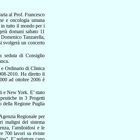
aria al Prof. Francesco
iche e oncologia umana
 in tutto il mondo per i
lgerà domani sabato 11
, Domenico Tanzarella,
i svolgerà un concerto
a seduta di Consiglio
anca.
 e Ordinario di Clinica
008-2010. Ha diretto il
000 ad ottobre 2006 è
mö e New York. E’ stato
peutiche in 3 Progetti
co della Regione Puglia
(Agenzia Regionale per
ri maligni del sistema
nza, l’amiloidosi e le
re 700 lavori su riviste
ina”. E’ redattore capo